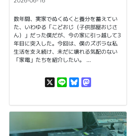
n
数年間、実家でぬくぬくと養分を蓄えてい
た、いわゆる「こどおじ（子供部屋おじさ
ん）」だった僕だが、今の家に引っ越して3
年目に突入した。今回は、僕のズボラな私
生活を支え続け、未だに壊れる気配のない
「家電」たちを紹介したい。 …
X
Li
Bl
M
n
u
as
e
e
t
s
o
k
d
y
o