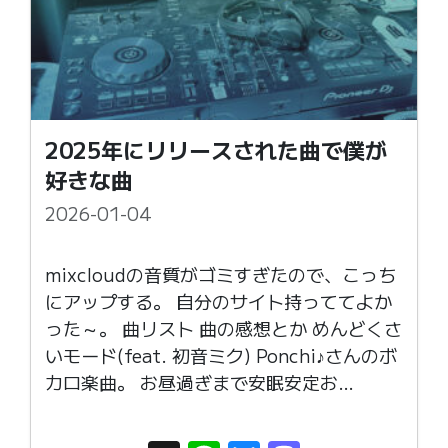
n
2025年にリリースされた曲で僕が
好きな曲
2026-01-04
mixcloudの音質がゴミすぎたので、こっち
にアップする。 自分のサイト持っててよか
った～。 曲リスト 曲の感想とか めんどくさ
いモード(feat. 初音ミク) Ponchi♪さんのボ
カロ楽曲。 お昼過ぎまで安眠安定お…