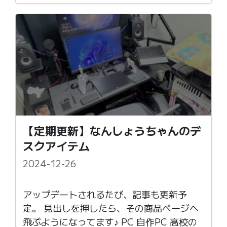
s
o
k
d
y
o
n
【定期更新】なんしょうちゃんのデ
スクアイテム
2024-12-26
アップデートされるたび、記事も更新予
定。 見出しを押したら、その商品ページへ
飛ぶようになってます♪ PC 自作PC 高校の