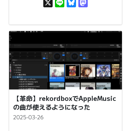
X
Li
Bl
M
n
u
as
e
e
t
s
o
k
d
y
o
n
【革命】rekordboxで‎AppleMusic
の曲が使えるようになった
2025-03-26