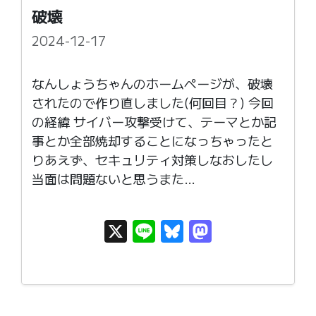
破壊
2024-12-17
なんしょうちゃんのホームページが、破壊
されたので作り直しました(何回目？) 今回
の経緯 サイバー攻撃受けて、テーマとか記
事とか全部焼却することになっちゃったと
りあえず、セキュリティ対策しなおしたし
当面は問題ないと思うまた…
X
Li
Bl
M
n
u
as
e
e
t
s
o