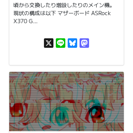
頃から交換したり増設したりのメイン機。
現状の構成は以下 マザーボード ASRock
X370 G…
X
Li
Bl
M
n
u
as
e
e
t
s
o
k
d
y
o
n