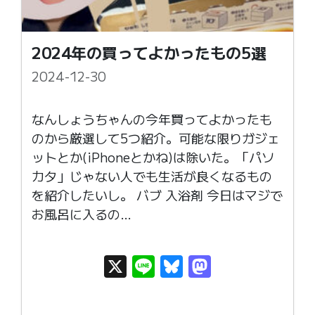
2024年の買ってよかったもの5選
2024-12-30
なんしょうちゃんの今年買ってよかったも
のから厳選して5つ紹介。可能な限りガジェ
ットとか(iPhoneとかね)は除いた。「パソ
カタ」じゃない人でも生活が良くなるもの
を紹介したいし。 バブ 入浴剤 今日はマジで
お風呂に入るの…
X
Li
Bl
M
n
u
as
e
e
t