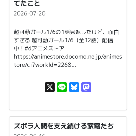
てたこと
2026-07-20
超可動ガール1/6の1話見返したけど、面白
すぎる 超可動ガール1/6（全12話）配信
中！#dアニメストア
https://animestore.docomo.ne.jp/animes
tore/ci?workId=2268…
X
Li
Bl
M
n
u
as
e
e
t
s
o
k
d
ズボラ人間を支え続ける家電たち
y
o
2026-06-16