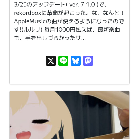
3/25のアップデート( ver. 7.1.0 )で、
rekordboxに革命が起こった。な、なんと！
AppleMusicの曲が使えるようになったので
す!(ルルリ) 毎月1000円払えば、最新楽曲
も、手を出しづらかったサ…
X
Li
Bl
M
n
u
as
e
e
t
s
o
k
d
y
o
n