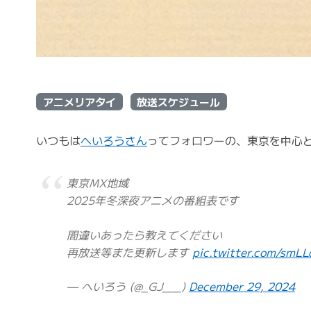
アニメリアタイ
放送スケジュール
いつもは
へいろうさん
ってフォロワーの、東京を中心
東京MX地域
2025年冬深夜アニメの番組表です
間違いあったら教えてください
再放送等また更新します
pic.twitter.com/smL
— へいろう (@_GJ___)
December 29, 2024