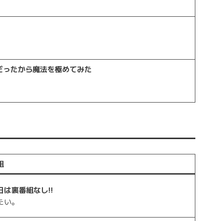
だったから魔法を極めてみた
組
日は裏番組なし!!
たい。